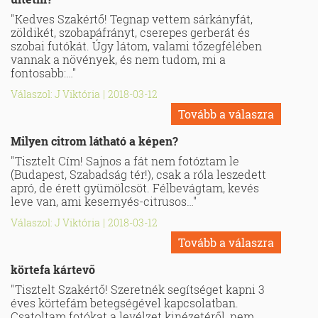
"Kedves Szakértő! Tegnap vettem sárkányfát,
zöldikét, szobapáfrányt, cserepes gerberát és
szobai futókát. Úgy látom, valami tőzegfélében
vannak a növények, és nem tudom, mi a
fontosabb:…"
Válaszol: J Viktória
|
2018-03-12
Tovább a válaszra
Milyen citrom látható a képen?
"Tisztelt Cím! Sajnos a fát nem fotóztam le
(Budapest, Szabadság tér!), csak a róla leszedett
apró, de érett gyümölcsöt. Félbevágtam, kevés
leve van, ami kesernyés-citrusos…"
Válaszol: J Viktória
|
2018-03-12
Tovább a válaszra
körtefa kártevő
"Tisztelt Szakértő! Szeretnék segítséget kapni 3
éves körtefám betegségével kapcsolatban.
Csatoltam fotókat a levélzet kinézetéről, nem