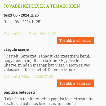
TOVÁBBI KÉRDÉSEK A TÉMAKÖRBEN
teszt 06 - 2024 11 25
"teszt 06 - 2024 11 25"
Válaszol: Viktor Tassi
|
2024-11-25
Tovább a válaszra
sárguló cserje
"Tisztelt Kertészet! Tanácsukat szeretném kérni,
hogy miért sárgulhat a bokrom? Egy éve lett
ültetve, minden másnap kap vizet. Várom szíves
válaszukat. Köszönettel: Demeter Mónika"
Válaszol: J Viktória
|
2018-07-09
Tovább a válaszra
paprika betegség
"Lakásban teleltetett chili paprika levelei száradni
kezdtek. a fiatal kis levelek is. mi lehet a