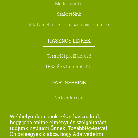
Média ajánlat
Szakértőink
Adatvédelem és felhasználási feltételek
HASZNOS LINKEK
Termelői profil kereső
TÉSZ-ÉSZ Nonprofit Kft.
PARTNEREINK
Kertcenter.com
Biocont Magyarország Kft.
Webhelyünkön cookie-kat használunk,
Metra Kft.
hogy jobb online élményt és szolgáltatást
tudjunk nyújtani Önnek. Továbblépésével
Profi Seeds Agro Kft
Ön beleegyezik abba, hogy Adatvédelmi