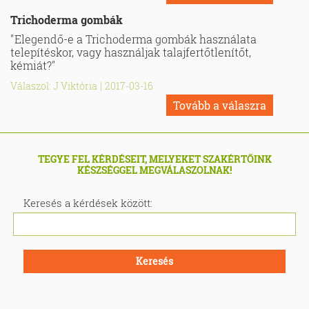
Trichoderma gombák
"Elegendő-e a Trichoderma gombák használata
telepítéskor, vagy használjak talajfertőtlenítőt,
kémiát?"
Válaszol: J Viktória
|
2017-03-16
Tovább a válaszra
TEGYE FEL KÉRDÉSEIT, MELYEKET SZAKÉRTŐINK
KÉSZSÉGGEL MEGVÁLASZOLNAK!
Keresés a kérdések között:
Keresés