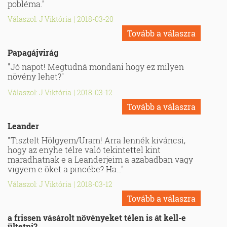
pobléma."
Válaszol: J Viktória
|
2018-03-20
Tovább a válaszra
Papagájvirág
"Jó napot! Megtudná mondani hogy ez milyen
növény lehet?"
Válaszol: J Viktória
|
2018-03-12
Tovább a válaszra
Leander
"Tisztelt Hölgyem/Uram! Arra lennék kiváncsi,
hogy az enyhe télre való tekintettel kint
maradhatnak e a Leanderjeim a azabadban vagy
vigyem e öket a pincébe? Ha…"
Válaszol: J Viktória
|
2018-03-12
Tovább a válaszra
a frissen vásárolt növényeket télen is át kell-e
ültetni?