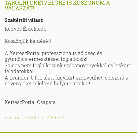
TÁROLNI ÖKET? ELŐRE IS KÖSZÖNÖM A
VÁLASZÁT!
Szakértői válasz
Kedves Érdeklődő!
Köszönjük kérdését!
A KertészPortál professzionális zöldség és
gyümölcstermesztéssel foglalkozik!
Sajnos nem foglalkozunk szobanövényekkel és kiskerti
feladatokkal!
A Leander 0 fok alatt fagykárt szenvedhet, célszerű a
növényeket teleltető helyére átrakni!
KertészPortál Csapata
Válaszol: J Viktória
2018-03-12