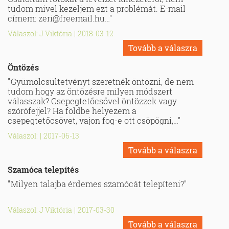
tudom mivel kezeljem ezt a problémát. E-mail
címem:
zeri@freemail.hu
…"
Válaszol: J Viktória
|
2018-03-12
Tovább a válaszra
Öntözés
"Gyümölcsültetvényt szeretnék öntözni, de nem
tudom hogy az öntözésre milyen módszert
válasszak? Csepegtetőcsővel öntözzek vagy
szórófejjel? Ha földbe helyezem a
csepegtetőcsövet, vajon fog-e ott csöpögni,…"
Válaszol:
|
2017-06-13
Tovább a válaszra
Szamóca telepítés
"Milyen talajba érdemes szamócát telepíteni?"
Válaszol: J Viktória
|
2017-03-30
Tovább a válaszra