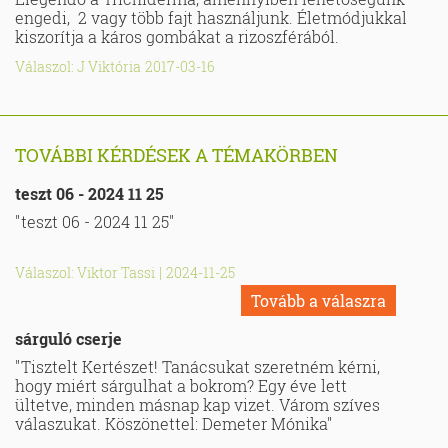
engedi, 2 vagy több fajt használjunk. Életmódjukkal
kiszorítja a káros gombákat a rizoszférából.
Válaszol: J Viktória
2017-03-16
TOVÁBBI KÉRDÉSEK A TÉMAKÖRBEN
teszt 06 - 2024 11 25
"teszt 06 - 2024 11 25"
Válaszol: Viktor Tassi
|
2024-11-25
Tovább a válaszra
sárguló cserje
"Tisztelt Kertészet! Tanácsukat szeretném kérni,
hogy miért sárgulhat a bokrom? Egy éve lett
ültetve, minden másnap kap vizet. Várom szíves
válaszukat. Köszönettel: Demeter Mónika"