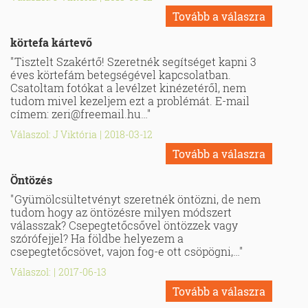
Tovább a válaszra
körtefa kártevő
"Tisztelt Szakértő! Szeretnék segítséget kapni 3
éves körtefám betegségével kapcsolatban.
Csatoltam fotókat a levélzet kinézetéről, nem
tudom mivel kezeljem ezt a problémát. E-mail
címem:
zeri@freemail.hu
…"
Válaszol: J Viktória
|
2018-03-12
Tovább a válaszra
Öntözés
"Gyümölcsültetvényt szeretnék öntözni, de nem
tudom hogy az öntözésre milyen módszert
válasszak? Csepegtetőcsővel öntözzek vagy
szórófejjel? Ha földbe helyezem a
csepegtetőcsövet, vajon fog-e ott csöpögni,…"
Válaszol:
|
2017-06-13
Tovább a válaszra