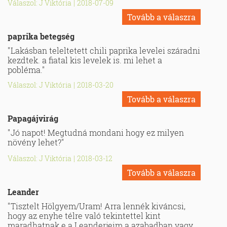
Válaszol: J Viktória
|
2018-07-09
Tovább a válaszra
paprika betegség
"Lakásban teleltetett chili paprika levelei száradni
kezdtek. a fiatal kis levelek is. mi lehet a
pobléma."
Válaszol: J Viktória
|
2018-03-20
Tovább a válaszra
Papagájvirág
"Jó napot! Megtudná mondani hogy ez milyen
növény lehet?"
Válaszol: J Viktória
|
2018-03-12
Tovább a válaszra
Leander
"Tisztelt Hölgyem/Uram! Arra lennék kiváncsi,
hogy az enyhe télre való tekintettel kint
maradhatnak e a Leanderjeim a azabadban vagy