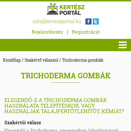
info@kerteszportal.hu
Bejelentkezés
|
Regisztráció
Kezdőlap
/
Szakértő válaszol
/
Trichoderma gombák
TRICHODERMA GOMBÁK
ELEGENDŐ-E A TRICHODERMA GOMBÁK
HASZNÁLATA TELEPÍTÉSKOR, VAGY
HASZNÁLJAK TALAJFERTŐTLENÍTŐT, KÉMIÁT?
Szakértői válasz
Elegendő a Trichiderma, amennyiben lehetőségünk