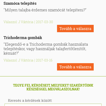
Szamóca telepítés
"Milyen talajba érdemes szamócát telepíteni?"
Válaszol: J Viktória
|
2017-03-30
Tovább a válaszra
Trichoderma gombák
"Elegendő-e a Trichoderma gombák használata
telepítéskor, vagy használjak talajfertőtlenítőt,
kémiát?"
Válaszol: J Viktória
|
2017-03-16
Tovább a válaszra
TEGYE FEL KÉRDÉSEIT, MELYEKET SZAKÉRTŐINK
KÉSZSÉGGEL MEGVÁLASZOLNAK!
Keresés a kérdések között: