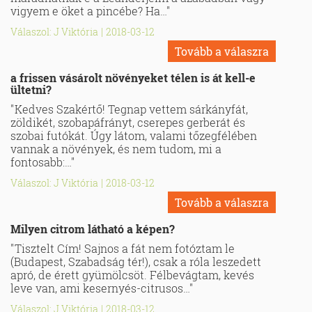
vigyem e öket a pincébe? Ha…"
Válaszol: J Viktória
|
2018-03-12
Tovább a válaszra
a frissen vásárolt növényeket télen is át kell-e
ültetni?
"Kedves Szakértő! Tegnap vettem sárkányfát,
zöldikét, szobapáfrányt, cserepes gerberát és
szobai futókát. Úgy látom, valami tőzegfélében
vannak a növények, és nem tudom, mi a
fontosabb:…"
Válaszol: J Viktória
|
2018-03-12
Tovább a válaszra
Milyen citrom látható a képen?
"Tisztelt Cím! Sajnos a fát nem fotóztam le
(Budapest, Szabadság tér!), csak a róla leszedett
apró, de érett gyümölcsöt. Félbevágtam, kevés
leve van, ami kesernyés-citrusos…"
Válaszol: J Viktória
|
2018-03-12