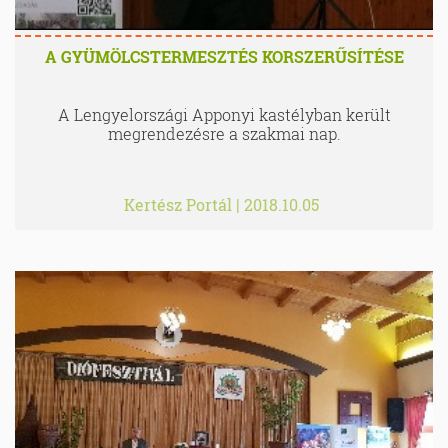
A GYÜMÖLCSTERMESZTÉS KORSZERŰSÍTÉSE
A Lengyelországi Apponyi kastélyban került
megrendezésre a szakmai nap.
Kertész Portál
|
2018.10.05