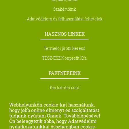
Szakértőink
Adatvédelem és felhasználási feltételek
HASZNOS LINKEK
Termelői profil kereső
TÉSZ-ÉSZ Nonprofit Kft.
PARTNEREINK
Kertcenter.com
Biocont Magyarország Kft.
Webhelyünkön cookie-kat használunk,
Metra Kft.
hogy jobb online élményt és szolgáltatást
tudjunk nyújtani Önnek. Továbblépésével
Profi Seeds Agro Kft
Ön beleegyezik abba, hogy Adatvédelmi
nyilatkozatunkkal összhangban cookie-
Farago-Precision