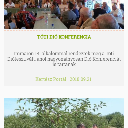
TÓTI DIÓ KONFERENCIA
Immáron 14. alkalommal rendezték meg a Tóti
Diófesztivált, ahol hagyományosan Dió Konferenciát
is tartanak
Kertész Portál
|
2018.09.21