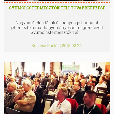
GYÜMÖLCSTERMESZTŐK TÉLI TOVÁBBKÉPZÉSE
Nagyon jó előadások és nagyon jó hangulat
jellemezte a már hagyományosan megrendezett
Gyümölcstermesztők Téli ...
Kertész Portál
|
2018.02.24