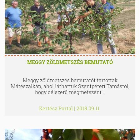
MEGGY ZÖLDMETSZÉS BEMUTATÓ
Meggy zöldmetszés bemutatót tartottak
Mátészalkán, ahol láthattuk Szentpéteri Tamástól,
hogy célszerű megmetszeni...
Kertész Portál
|
2018.09.11