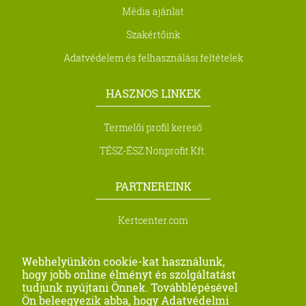
Média ajánlat
Szakértőink
Adatvédelem és felhasználási feltételek
HASZNOS LINKEK
Termelői profil kereső
TÉSZ-ÉSZ Nonprofit Kft.
PARTNEREINK
Kertcenter.com
Biocont Magyarország Kft.
Webhelyünkön cookie-kat használunk,
Metra Kft.
hogy jobb online élményt és szolgáltatást
tudjunk nyújtani Önnek. Továbblépésével
Profi Seeds Agro Kft
Ön beleegyezik abba, hogy Adatvédelmi