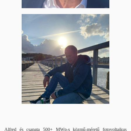
Alfred és csapata 500+ MWp-s közmű-méretű fotovoltaikus