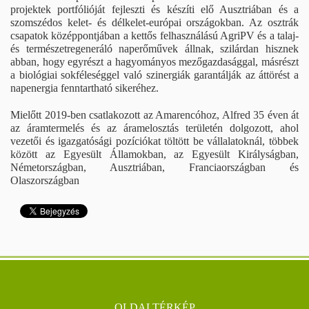
projektek portfólióját fejleszti és készíti elő Ausztriában és a
szomszédos kelet- és délkelet-európai országokban. Az osztrák
csapatok középpontjában a kettős felhasználású AgriPV és a talaj-
és természetregeneráló naperőművek állnak, szilárdan hisznek
abban, hogy egyrészt a hagyományos mezőgazdasággal, másrészt
a biológiai sokféleséggel való szinergiák garantálják az áttörést a
napenergia fenntartható sikeréhez.
Mielőtt 2019-ben csatlakozott az Amarencóhoz, Alfred 35 éven át
az áramtermelés és az áramelosztás területén dolgozott, ahol
vezetői és igazgatósági pozíciókat töltött be vállalatoknál, többek
között az Egyesült Államokban, az Egyesült Királyságban,
Németországban, Ausztriában, Franciaországban és
Olaszországban
OLDALTÉRKÉP