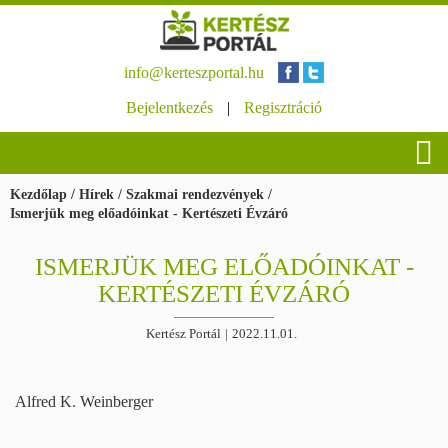
info@kerteszportal.hu
Bejelentkezés
|
Regisztráció
Kezdőlap
/
Hírek
/
Szakmai rendezvények
/
Ismerjük meg előadóinkat - Kertészeti Évzáró
ISMERJÜK MEG ELŐADÓINKAT -
KERTÉSZETI ÉVZÁRÓ
Kertész Portál
|
2022.11.01.
Alfred K. Weinberger