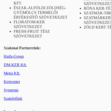
KFT.
SZÖVETKEZE
ÉSZAK-ALFÖLDI ZÖLDSÉG-
RÓNA KER-TÉS
GYÜMÖLCS TERMELŐI
SZATMÁR-TIB
ÉRTÉKESÍTŐ SZÖVETKEZET
SZATMÁRKER
FLORATOM-KER
SZÖVETKEZE
SZÖVETKEZET
ZÖLD KERT T
FRESH-FRUIT TÉSZ
SZÖVETKEZET
Szakmai Partnereink:
Haifa-Group
DM-KER Kft.
Metra Kft.
Kertcenter
Syngenta
Szakértőink