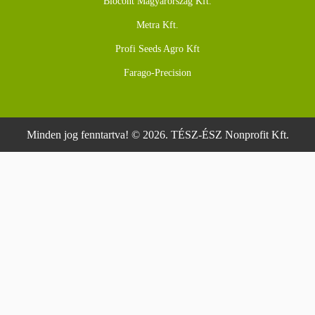
Biocont Magyarország Kft.
Metra Kft.
Profi Seeds Agro Kft
Farago-Precision
Minden jog fenntartva! © 2026. TÉSZ-ÉSZ Nonprofit Kft.