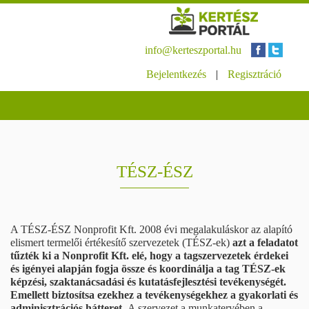
info@kerteszportal.hu
Bejelentkezés
|
Regisztráció
TÉSZ-ÉSZ
A TÉSZ-ÉSZ Nonprofit Kft. 2008 évi megalakuláskor az alapító
elismert termelői értékesítő szervezetek (TÉSZ-ek)
azt a feladatot
tűzték ki a Nonprofit Kft. elé, hogy a tagszervezetek érdekei
és igényei alapján fogja össze és koordinálja a tag TÉSZ-ek
képzési, szaktanácsadási és kutatásfejlesztési tevékenységét.
Emellett biztosítsa ezekhez a tevékenységekhez a gyakorlati és
adminisztrációs hátteret.
A szervezet a munkatervében a