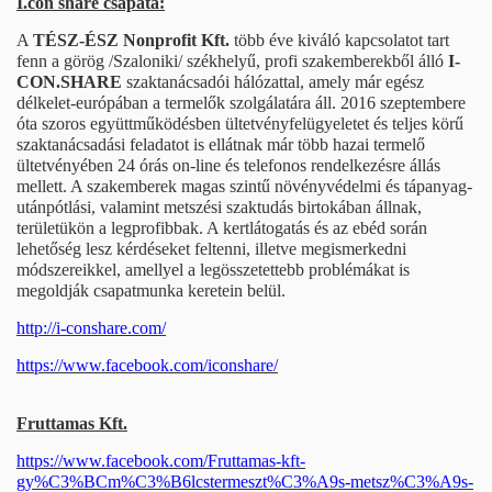
I.con share csapata:
A
TÉSZ-ÉSZ Nonprofit Kft.
több éve kiváló kapcsolatot tart
fenn a görög /Szaloniki/ székhelyű, profi szakemberekből álló
I-
CON.SHARE
szaktanácsadói hálózattal, amely már egész
délkelet-európában a termelők szolgálatára áll. 2016 szeptembere
óta szoros együttműködésben ültetvényfelügyeletet és teljes körű
szaktanácsadási feladatot is ellátnak már több hazai termelő
ültetvényében 24 órás on-line és telefonos rendelkezésre állás
mellett. A szakemberek magas szintű növényvédelmi és tápanyag-
utánpótlási, valamint metszési szaktudás birtokában állnak,
területükön a legprofibbak. A kertlátogatás és az ebéd során
lehetőség lesz kérdéseket feltenni, illetve megismerkedni
módszereikkel, amellyel a legösszetettebb problémákat is
megoldják csapatmunka keretein belül.
http://i-conshare.com/
https://www.facebook.com/iconshare/
Fruttamas Kft.
https://www.facebook.com/Fruttamas-kft-
gy%C3%BCm%C3%B6lcstermeszt%C3%A9s-metsz%C3%A9s-