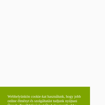
Webhelyünkön cookie-kat használunk, hogy jobb
online élményt és szolgáltatást tudjunk nyújtani