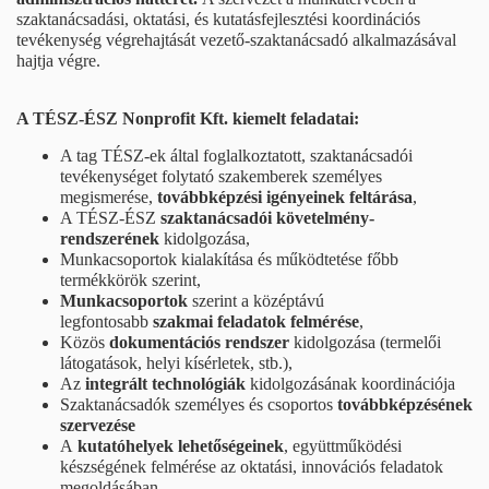
szaktanácsadási, oktatási, és kutatásfejlesztési koordinációs
tevékenység végrehajtását vezető-szaktanácsadó alkalmazásával
hajtja végre.
A TÉSZ-ÉSZ Nonprofit Kft. kiemelt feladatai:
A tag TÉSZ-ek által foglalkoztatott, szaktanácsadói
tevékenységet folytató szakemberek személyes
megismerése,
továbbképzési igényeinek feltárása
,
A TÉSZ-ÉSZ
szaktanácsadói követelmény-
rendszerének
kidolgozása,
Munkacsoportok kialakítása és működtetése főbb
termékkörök szerint,
Munkacsoportok
szerint a középtávú
legfontosabb
szakmai feladatok felmérése
,
Közös
dokumentációs rendszer
kidolgozása (termelői
látogatások, helyi kísérletek, stb.),
Az
integrált technológiák
kidolgozásának koordinációja
Szaktanácsadók személyes és csoportos
továbbképzésének
szervezése
A
kutatóhelyek lehetőségeinek
, együttműködési
készségének felmérése az oktatási, innovációs feladatok
megoldásában,