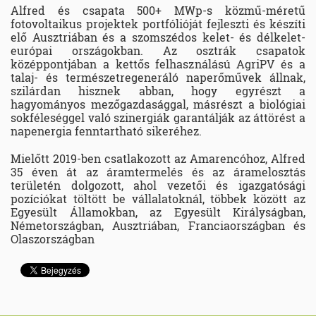
Alfred és csapata 500+ MWp-s közmű-méretű
fotovoltaikus projektek portfólióját fejleszti és készíti
elő Ausztriában és a szomszédos kelet- és délkelet-
európai országokban. Az osztrák csapatok
középpontjában a kettős felhasználású AgriPV és a
talaj- és természetregeneráló naperőművek állnak,
szilárdan hisznek abban, hogy egyrészt a
hagyományos mezőgazdasággal, másrészt a biológiai
sokféleséggel való szinergiák garantálják az áttörést a
napenergia fenntartható sikeréhez.
Mielőtt 2019-ben csatlakozott az Amarencóhoz, Alfred
35 éven át az áramtermelés és az áramelosztás
területén dolgozott, ahol vezetői és igazgatósági
pozíciókat töltött be vállalatoknál, többek között az
Egyesült Államokban, az Egyesült Királyságban,
Németországban, Ausztriában, Franciaországban és
Olaszországban