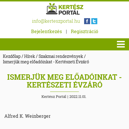
info@kerteszportal.hu
Bejelentkezés
|
Regisztráció
Kezdőlap
/
Hírek
/
Szakmai rendezvények
/
Ismerjük meg előadóinkat - Kertészeti Évzáró
ISMERJÜK MEG ELŐADÓINKAT -
KERTÉSZETI ÉVZÁRÓ
Kertész Portál
|
2022.11.01.
Alfred K. Weinberger