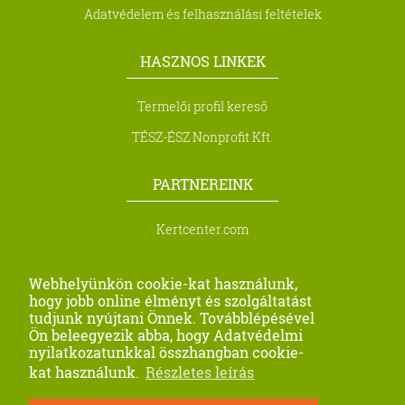
Adatvédelem és felhasználási feltételek
HASZNOS LINKEK
Termelői profil kereső
TÉSZ-ÉSZ Nonprofit Kft.
PARTNEREINK
Kertcenter.com
Biocont Magyarország Kft.
Webhelyünkön cookie-kat használunk,
Metra Kft.
hogy jobb online élményt és szolgáltatást
tudjunk nyújtani Önnek. Továbblépésével
Profi Seeds Agro Kft
Ön beleegyezik abba, hogy Adatvédelmi
nyilatkozatunkkal összhangban cookie-
Farago-Precision
kat használunk.
Részletes leírás