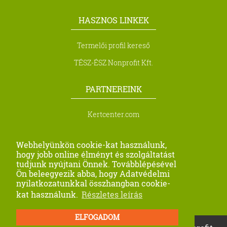
HASZNOS LINKEK
Termelői profil kereső
TÉSZ-ÉSZ Nonprofit Kft.
PARTNEREINK
Kertcenter.com
Biocont Magyarország Kft.
Webhelyünkön cookie-kat használunk,
Metra Kft.
hogy jobb online élményt és szolgáltatást
tudjunk nyújtani Önnek. Továbblépésével
Profi Seeds Agro Kft
Ön beleegyezik abba, hogy Adatvédelmi
nyilatkozatunkkal összhangban cookie-
Farago-Precision
kat használunk.
Részletes leírás
ELFOGADOM