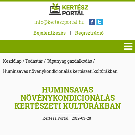
info@kerteszportal.hu
Bejelentkezés
|
Regisztráció
Kezdőlap
/
Tudástár
/
Tápanyag gazdálkodás
/
Huminsavas növénykondicionálás kertészeti kultúrákban
HUMINSAVAS
NÖVÉNYKONDICIONÁLÁS
KERTÉSZETI KULTÚRÁKBAN
Kertész Portál
|
2019-03-28