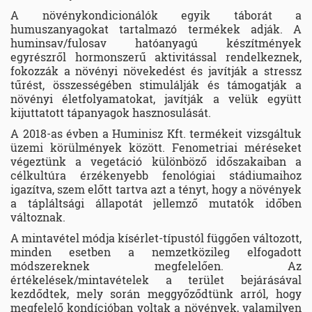
A növénykondicionálók egyik táborát a
humuszanyagokat tartalmazó termékek adják. A
huminsav/fulosav hatóanyagú készítmények
egyrészről hormonszerű aktivitással rendelkeznek,
fokozzák a növényi növekedést és javítják a stressz
tűrést, összességében stimulálják és támogatják a
növényi életfolyamatokat, javítják a velük együtt
kijuttatott tápanyagok hasznosulását.
A 2018-as évben a Huminisz Kft. termékeit vizsgáltuk
üzemi körülmények között. Fenometriai méréseket
végeztünk a vegetáció különböző időszakaiban a
célkultúra érzékenyebb fenológiai stádiumaihoz
igazítva, szem előtt tartva azt a tényt, hogy a növények
a tápláltsági állapotát jellemző mutatók időben
változnak.
A mintavétel módja kísérlet-típustól függően változott,
minden esetben a nemzetközileg elfogadott
módszereknek megfelelően. Az
értékelések/mintavételek a terület bejárásával
kezdődtek, mely során meggyőződtünk arról, hogy
megfelelő kondícióban voltak a növények, valamilyen