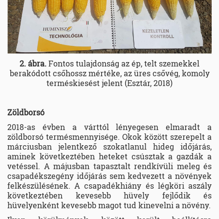
2. ábra.
Fontos tulajdonság az ép, telt szemekkel
berakódott csőhossz mértéke, az üres csővég, komoly
terméskiesést jelent (Esztár, 2018)
Zöldborsó
2018-as évben a várttól lényegesen elmaradt a
zöldborsó termésmennyisége. Okok között szerepelt a
márciusban jelentkező szokatlanul hideg időjárás,
aminek következtében heteket csúsztak a gazdák a
vetéssel. A májusban tapasztalt rendkívüli meleg és
csapadékszegény időjárás sem kedvezett a növények
felkészülésének. A csapadékhiány és légköri aszály
következtében kevesebb hüvely fejlődik és
hüvelyenként kevesebb magot tud kinevelni a növény.