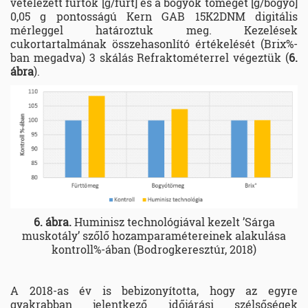
vételezett fürtök [g/fürt] és a bogyók tömegét [g/bogyó]
0,05 g pontosságú Kern GAB 15K2DNM digitális
mérleggel határoztuk meg. Kezelések
cukortartalmának összehasonlító értékelését (Brix%-
ban megadva) 3 skálás Refraktométerrel végeztük (
6.
ábra
).
6. ábra.
Huminisz technológiával kezelt ’Sárga
muskotály’ szőlő hozamparamétereinek alakulása
kontroll%-ában (Bodrogkeresztúr, 2018)
A 2018-as év is bebizonyította, hogy az egyre
gyakrabban jelentkező időjárási szélsőségek