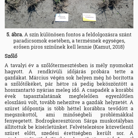
5. ábra.
A szín különösen fontos a feldolgozásra szánt
paradicsomok esetében, a termésnek egységes,
erősen piros színűnek kell lennie (Kamut, 2018)
Szőlő
A tavalyi év a szőlőtermesztésben is mély nyomokat
hagyott. A rendkívüli időjárás próbára tette a
gazdákat. Március végén sok helyen még hó borította
a szőlőtőkéket, pár hétre rá pedig beköszöntött a
hosszantartó nyárias meleg idő. A csapadék a korábbi
évek tapasztalatának megfelelően egyenlőtlen
eloszlású volt, tovább nehezítve a gazdák helyzetét. A
szüret időpontja is több héttel korábbra tevődött a
megszokottól, ami minőségbeli problémákkal
fenyegetett. Bodrogkeresztúron Sárga muskotályban
állítottuk be kísérletünket. Felvételezésre közvetlenül
szüret előtt, szedési érettségben került sor. A