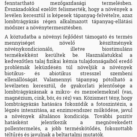
fenntartható mezőgazdasági termelésben.
Évszázadokkal ezelőtt felismerték, hogy a növények a
levélen keresztül is képesek tápanyag-felvételre, azaz
lombtrágyázás régen alkalmazott tápanyag-ellátási
módszer a növénytermesztésben.
A köztudatba a növényi fejlődést támogató és termés
mennyiséget növelő készítmények
növénykondicionáló, illetve biostimuláns
termékekként kerültek be. Használatukkal a
kedvezőtlen talaj fizikai kémia tulajdonságaiból eredő
problémák leküzdésén túl növeljük a növények
biotikus- és abiotikus stresszel szembeni
ellenállóságát. Valamennyi tápanyag pótolható a
levélzeten keresztül, de gyakorlati jelentősége a
lombtrágyázásnak a mikro- és mezoelemeknél (vas,
magnézium, cink, bór, és réz) van. Közismert tény, hogy
lombtrágyázás hatására fokozódik a fotoszintézis, a
légzés intenzitása, az enzimrendszer működése, javul
a növények általános kondíciója. További pozitív
hatásként jelentkezik a megnövekedett
pollentermelés, a jobb terméskötődés, fokozottabb
téltűrés és javulnak a beltartalmi mutatók.