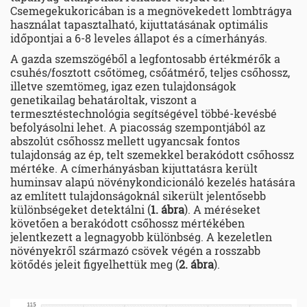
Csemegekukoricában is a megnövekedett lombtrágya
használat tapasztalható, kijuttatásának optimális
időpontjai a 6-8 leveles állapot és a címerhányás.
A gazda szemszögéből a legfontosabb értékmérők a
csuhés/fosztott csőtömeg, csőátmérő, teljes csőhossz,
illetve szemtömeg, igaz ezen tulajdonságok
genetikailag behatároltak, viszont a
termesztéstechnológia segítségével többé-kevésbé
befolyásolni lehet. A piacosság szempontjából az
abszolút csőhossz mellett ugyancsak fontos
tulajdonság az ép, telt szemekkel berakódott csőhossz
mértéke. A címerhányásban kijuttatásra került
huminsav alapú növénykondicionáló kezelés hatására
az említett tulajdonságoknál sikerült jelentősebb
különbségeket detektálni (
1. ábra
). A méréseket
követően a berakódott csőhossz mértékében
jelentkezett a legnagyobb különbség. A kezeletlen
növényekről származó csövek végén a rosszabb
kötődés jeleit figyelhettük meg (
2. ábra
).