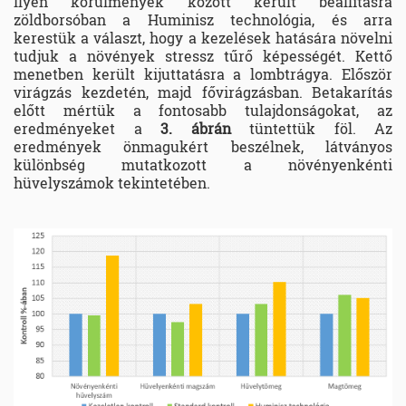
Ilyen körülmények között került beállításra
zöldborsóban a Huminisz technológia, és arra
kerestük a választ, hogy a kezelések hatására növelni
tudjuk a növények stressz tűrő képességét. Kettő
menetben került kijuttatásra a lombtrágya. Először
virágzás kezdetén, majd fővirágzásban. Betakarítás
előtt mértük a fontosabb tulajdonságokat, az
eredményeket a
3. ábrán
tüntettük föl. Az
eredmények önmagukért beszélnek, látványos
különbség mutatkozott a növényenkénti
hüvelyszámok tekintetében.