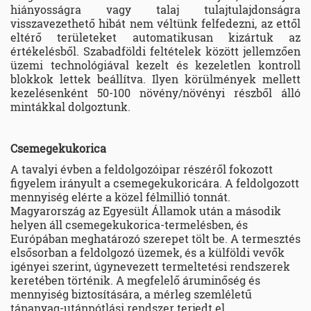
hiányosságra vagy talaj tulajtulajdonságra
visszavezethető hibát nem véltünk felfedezni, az ettől
eltérő területeket automatikusan kizártuk az
értékelésből. Szabadföldi feltételek között jellemzően
üzemi technológiával kezelt és kezeletlen kontroll
blokkok lettek beállítva. Ilyen körülmények mellett
kezelésenként 50-100 növény/növényi részből álló
mintákkal dolgoztunk.
Csemegekukorica
A tavalyi évben a feldolgozóipar részéről fokozott
figyelem irányult a csemegekukoricára. A feldolgozott
mennyiség elérte a közel félmillió tonnát.
Magyarország az Egyesült Államok után a második
helyen áll csemegekukorica-termelésben, és
Európában meghatározó szerepet tölt be. A termesztés
elsősorban a feldolgozó üzemek, és a külföldi vevők
igényei szerint, úgynevezett termeltetési rendszerek
keretében történik. A megfelelő áruminőség és
mennyiség biztosítására, a mérleg szemléletű
tápanyag-utánpótlási rendszer terjedt el.