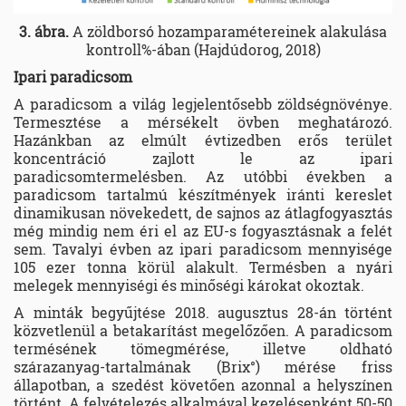
3. ábra.
A zöldborsó hozamparamétereinek alakulása
kontroll%-ában (Hajdúdorog, 2018)
Ipari paradicsom
A paradicsom a világ legjelentősebb zöldségnövénye.
Termesztése a mérsékelt övben meghatározó.
Hazánkban az elmúlt évtizedben erős terület
koncentráció zajlott le az ipari
paradicsomtermelésben. Az utóbbi években a
paradicsom tartalmú készítmények iránti kereslet
dinamikusan növekedett, de sajnos az átlagfogyasztás
még mindig nem éri el az EU-s fogyasztásnak a felét
sem. Tavalyi évben az ipari paradicsom mennyisége
105 ezer tonna körül alakult. Termésben a nyári
melegek mennyiségi és minőségi károkat okoztak.
A minták begyűjtése 2018. augusztus 28-án történt
közvetlenül a betakarítást megelőzően. A paradicsom
termésének tömegmérése, illetve oldható
szárazanyag-tartalmának (Brix°) mérése friss
állapotban, a szedést követően azonnal a helyszínen
történt. A felvételezés alkalmával kezelésenként 50-50