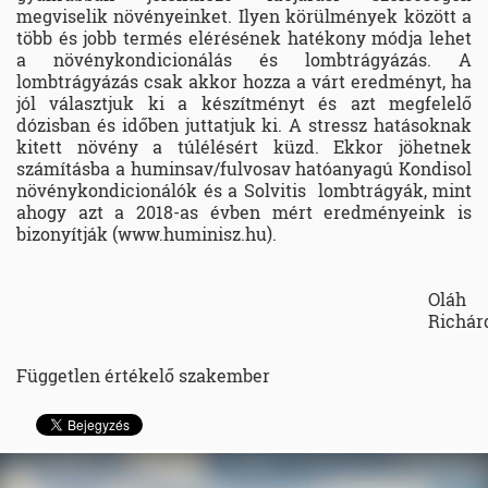
megviselik növényeinket. Ilyen körülmények között a
több és jobb termés elérésének hatékony módja lehet
a növénykondicionálás és lombtrágyázás. A
lombtrágyázás csak akkor hozza a várt eredményt, ha
jól választjuk ki a készítményt és azt megfelelő
dózisban és időben juttatjuk ki. A stressz hatásoknak
kitett növény a túlélésért küzd. Ekkor jöhetnek
számításba a huminsav/fulvosav hatóanyagú Kondisol
növénykondicionálók és a Solvitis lombtrágyák, mint
ahogy azt a 2018-as évben mért eredményeink is
bizonyítják (www.huminisz.hu).
Oláh
Richár
Független értékelő szakember