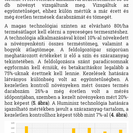
db növényt vizsgáltunk meg. Vizsgáltuk az
egyöntetűséget, ehhez külön mértük a már érett és
még éretlen termések darabszámát és tömegét.
A magas technológiai szinten az elvárható 80t/ha
termésátlagot kell elérni a nyereséges termesztéshez.
A technológia alkalmazásával közel 10%-al növekedett
a növényenkénti összes terméstömeg, valamint a
bogyók átlagtömege. A feldolgozóipar szigorúan
meghatározott értékeket ír elő a szín és szárazanyag
tekintetében. A feldolgozásra szánt paradicsomnak
egyformán kell érniük, és betakarításkor legalább a
75%-uknak érettnek kell lennie. Kezelések hatására
látványos különbség volt az egyöntetűségben. A
kezeletlen kontroll növényeken mért összes termés
darabszám 26%-a még éretlen volt a mérés
időpontjában, szemben a kezelt növényeken mért 20%-
hoz képest (
5. ábra
). A Huminisz technológia hatására
igazolható mértékben javult a szárazanyag-tartalom, a
kezeletlen kontrollhoz képest több mint 7%-al (
4. ábra
).