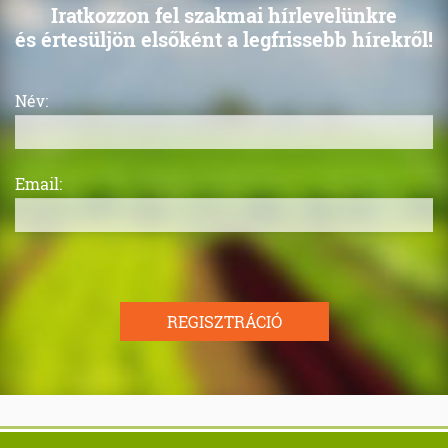
Iratkozzon fel szakmai hírlevelünkre
és értesüljön elsőként a legfrissebb hírekről!
Név:
Email:
REGISZTRÁCIÓ