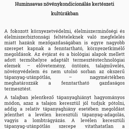
Huminsavas növénykondicionálás kertészeti
kultúrákban
A fokozott környezetvédelmi, élelmiszerminőségi és
élelmiszerbiztonsági feltételeknek való megfelelés
miatt hazánk mezőgazdaságában is egyre nagyobb
szerepet kapnak a fenntartható, környezetkímélő
megoldások. Az évjárat és a biológiai alapok mellett
adott termőhelyre adaptált termesztéstechnológiai
elemek – elővetemény, öntözés, talajművelés,
növényvédelem és nem utolsó sorban az okszerű
tápanyag-utánpótlás, – nagymértékben
meghatározzák a fenntartható gazdaságos
termesztést.
A talajban jelentkező tápanyaghiányt hagyományos
módon, azaz a talajon keresztül jól tudjuk pótolni,
addig a relatív tápanyaghiány esetében megoldást
jelenthet a levélen keresztüli tápanyag-adagolás,
vagyis a lombtrágyázás. A levélen keresztüli
tápanyag-utánpótlás szerepe vitathatatlan a