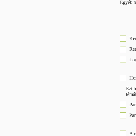
Egyéb t
Ker
Ren
Log
Hoz
Ezt b
témá
Par
Par
A r