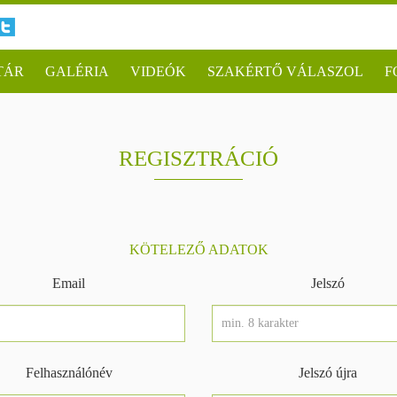
TÁR
GALÉRIA
VIDEÓK
SZAKÉRTŐ VÁLASZOL
F
REGISZTRÁCIÓ
KÖTELEZŐ ADATOK
Email
Jelszó
Felhasználónév
Jelszó újra