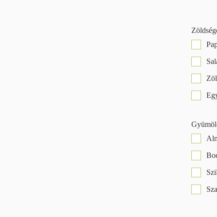
Zöldség
Pap
Sal
Zöl
Egy
Gyümöl
Al
Bo
Szi
Sz