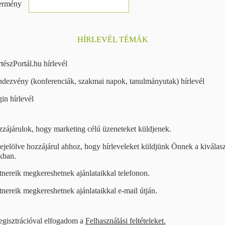
ermény
HÍRLEVÉL TÉMÁK
tészPortál.hu hírlevél
dezvény (konferenciák, szakmai napok, tanulmányutak) hírlevél
in hírlevél
zájárulok, hogy marketing célú üzeneteket küldjenek.
ejelölve hozzájárul ahhoz, hogy hírleveleket küldjünk Önnek a kiválasz
kban.
tnereik megkereshetnek ajánlataikkal telefonon.
tnereik megkereshetnek ajánlataikkal e-mail útján.
egisztrációval elfogadom a
Felhasználási feltételeket.