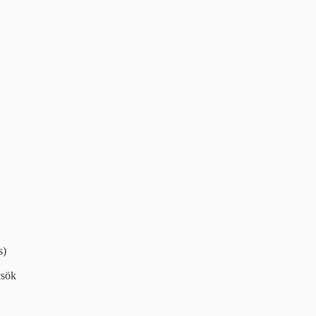
s)
sök