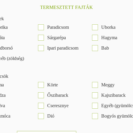
TERMESZTETT FAJTÁK
ek
rika
Paradicsom
Uborka
áta
Sárgarépa
Hagyma
dborsó
Ipari paradicsom
Bab
éb (zöldség)
csök
ma
Körte
Meggy
dza
Őszibarack
Kajszibarack
lva
Cseresznye
Egyéb (gyümölc
amóca
Dió
Bogyós gyümölc