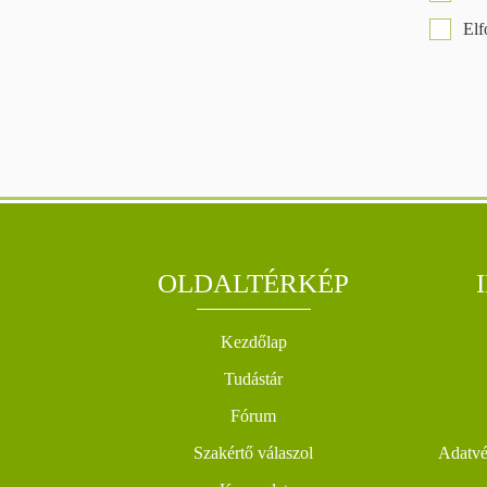
El
OLDALTÉRKÉP
Kezdőlap
Tudástár
Fórum
Szakértő válaszol
Adatvéd