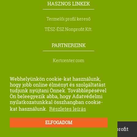
HASZNOS LINKEK
Termelői profil kereső
TÉSZ-ÉSZ Nonprofit Kft.
PARTNEREINK
Kertcenter.com
Biocont Magyarország Kft.
Webhelyünkön cookie-kat használunk,
Metra Kft.
hogy jobb online élményt és szolgáltatást
tudjunk nyújtani Önnek. Továbblépésével
Profi Seeds Agro Kft
Ön beleegyezik abba, hogy Adatvédelmi
nyilatkozatunkkal összhangban cookie-
Farago-Precision
kat használunk.
Részletes leírás
ELFOGADOM
Minden jog fenntartva! © 2026. TÉSZ-ÉSZ Nonprofit
Kft.