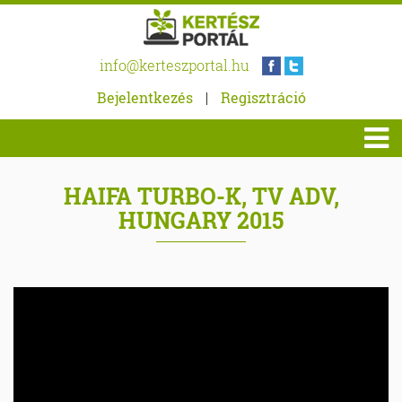
info@kerteszportal.hu
Bejelentkezés
|
Regisztráció
HAIFA TURBO-K, TV ADV,
HUNGARY 2015