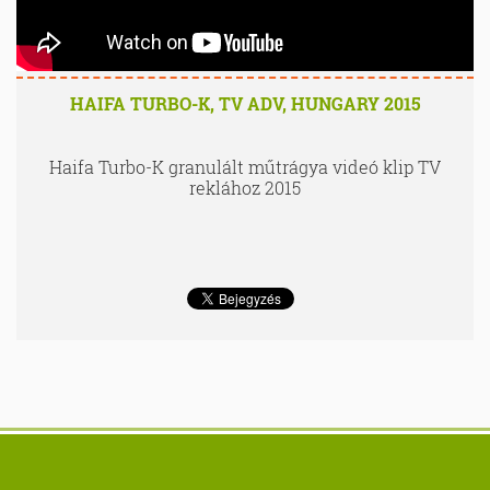
HAIFA TURBO-K, TV ADV, HUNGARY 2015
Haifa Turbo-K granulált műtrágya videó klip TV
reklához 2015