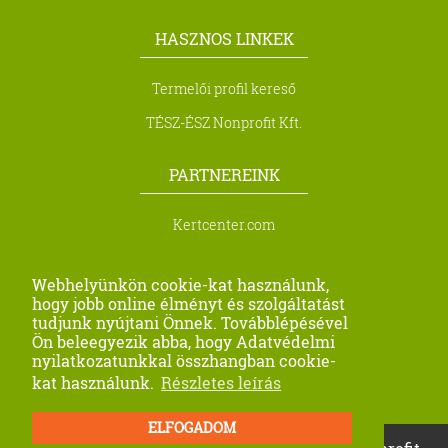
HASZNOS LINKEK
Termelői profil kereső
TÉSZ-ÉSZ Nonprofit Kft.
PARTNEREINK
Kertcenter.com
Biocont Magyarország Kft.
Webhelyünkön cookie-kat használunk,
Metra Kft.
hogy jobb online élményt és szolgáltatást
tudjunk nyújtani Önnek. Továbblépésével
Profi Seeds Agro Kft
Ön beleegyezik abba, hogy Adatvédelmi
nyilatkozatunkkal összhangban cookie-
Farago-Precision
kat használunk.
Részletes leírás
ELFOGADOM