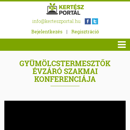
info@kerteszportal.hu
Bejelentkezés
|
Regisztráció
GYÜMÖLCSTERMESZTŐK
ÉVZÁRÓ SZAKMAI
KONFERENCIÁJA