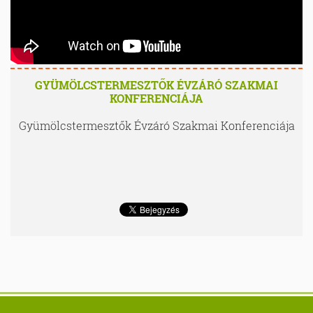
GYÜMÖLCSTERMESZTŐK ÉVZÁRÓ SZAKMAI
KONFERENCIÁJA
Gyümölcstermesztők Évzáró Szakmai Konferenciája