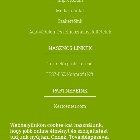
Média ajánlat
Szakértőink
Adatvédelem és felhasználási feltételek
HASZNOS LINKEK
Termelői profil kereső
TÉSZ-ÉSZ Nonprofit Kft.
PARTNEREINK
Kertcenter.com
Biocont Magyarország Kft.
Webhelyünkön cookie-kat használunk,
Metra Kft.
hogy jobb online élményt és szolgáltatást
tudjunk nyújtani Önnek. Továbblépésével
Profi Seeds Agro Kft