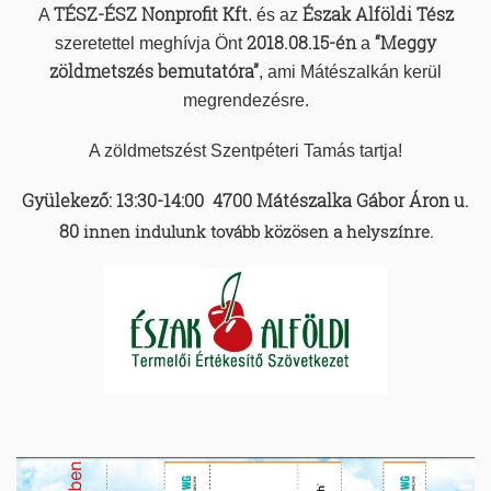
TÉSZ-ÉSZ Nonprofit Kft
Észak Alföldi Tész
A
. és az
2018.08.15-én
“
Meggy
szeretettel meghívja Önt
a
zöldmetszés bemutatóra”
, ami Mátészalkán kerül
megrendezésre.
A zöldmetszést Szentpéteri Tamás tartja!
Gyülekező: 13:30-14:00
4700 Mátészalka Gábor Áron u.
80
innen indulunk tovább közösen a helyszínre.