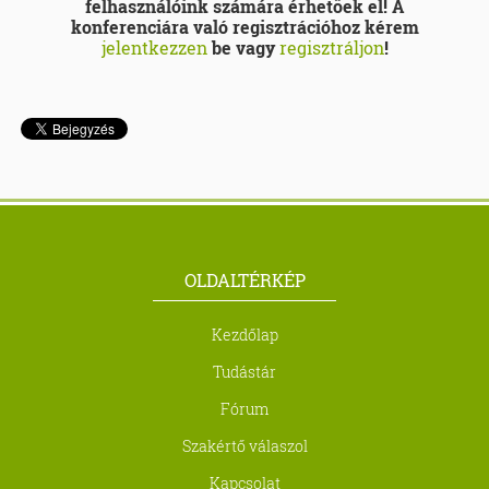
felhasználóink számára érhetőek el! A
konferenciára való regisztrációhoz kérem
jelentkezzen
be vagy
regisztráljon
!
OLDALTÉRKÉP
Kezdőlap
Tudástár
Fórum
Szakértő válaszol
Kapcsolat