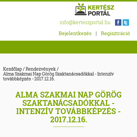
info@kerteszportal.hu
Bejelentkezés
|
Regisztráció
Kezdőlap
/
Rendezvények
/
Alma Szakmai Nap Görög Szaktanácsadókkal - Intenzív
továbbképzés - 2017.12.16.
ALMA SZAKMAI NAP GÖRÖG
SZAKTANÁCSADÓKKAL -
INTENZÍV TOVÁBBKÉPZÉS -
2017.12.16.