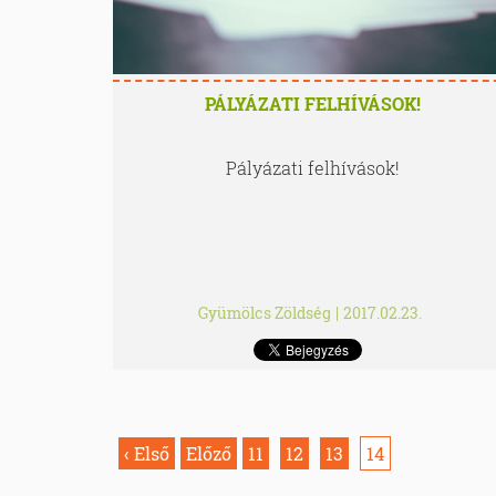
PÁLYÁZATI FELHÍVÁSOK!
Pályázati felhívások!
Gyümölcs Zöldség
|
2017.02.23.
‹ Első
Előző
11
12
13
14